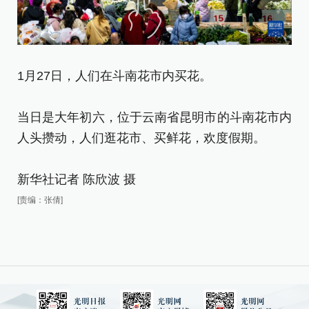
1月27日，人们在斗南花市内买花。
1
当日是大年初六，位于云南省昆明市的斗南花市内
当
人头攒动，人们逛花市、买鲜花，欢度假期。
人
新华社记者 陈欣波 摄
新
[责编：张倩]
[责