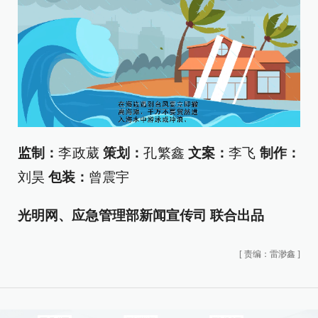
监制：
李政葳
策划：
孔繁鑫
文
案：
李飞
制作：
刘昊
包装：
曾震宇
光明网、应急管理部新闻宣传司 联合
出品
[
责编：雷渺鑫
]