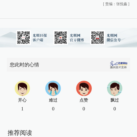
[
责编：张悦鑫
]
您此时的心情
开心
难过
点赞
飘过
1
0
0
0
推荐阅读