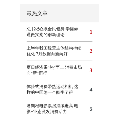
最热文章
总书记心系全民健身
学懂弄
1
通做实党的创新理论
上半年我国经营主体结构持续
2
优化
7月数据向新向好
夏日经济乘“热”而上 消费市场
3
向“新”而行
体验式消费带热运动相机
这
4
样的中国怎一个酷字了得
暑期档电影票房持续走高 电
5
影+业态激发消费活力