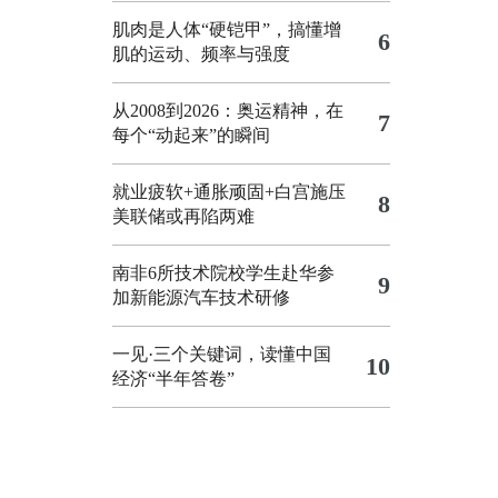
肌肉是人体“硬铠甲”，搞懂增
6
肌的运动、频率与强度
从2008到2026：奥运精神，在
7
每个“动起来”的瞬间
就业疲软+通胀顽固+白宫施压
8
美联储或再陷两难
南非6所技术院校学生赴华参
9
加新能源汽车技术研修
一见·三个关键词，读懂中国
10
经济“半年答卷”