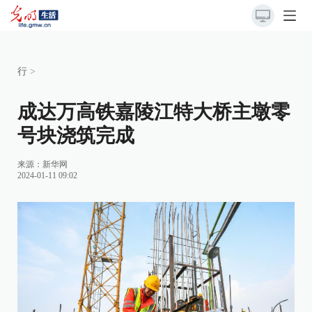
行
>
成达万高铁嘉陵江特大桥主墩零
号块浇筑完成
来源：
新华网
2024-01-11 09:02