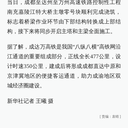
当日，成都至达州至万州高速铁路控制性工程
南充嘉陵江特大桥主墩零号块顺利完成浇筑，
标志着桥梁作业环节由下部结构转换成上部结
构，接下来将同步开启主塔和主梁全面施工。
据了解，成达万高铁是我国“八纵八横”高铁网沿
江通道的重要组成部分，正线全长477公里，设
计时速350公里，建成后将形成成都直达中原和
京津冀地区的便捷客运通道，助力成渝地区双
城经济圈建设。
新华社记者 王曦 摄
[
责编：袁晴
]