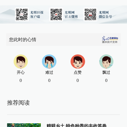
您此时的心情
开心
难过
点赞
飘过
0
0
0
0
推荐阅读
精耕乡土 特色种养的丰收答卷