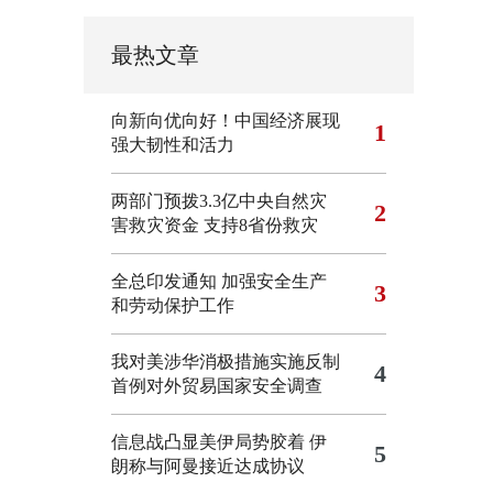
最热文章
向新向优向好！中国经济展现
1
强大韧性和活力
两部门预拨3.3亿中央自然灾
2
害救灾资金 支持8省份救灾
全总印发通知 加强安全生产
3
和劳动保护工作
我对美涉华消极措施实施反制
4
首例对外贸易国家安全调查
信息战凸显美伊局势胶着
伊
5
朗称与阿曼接近达成协议