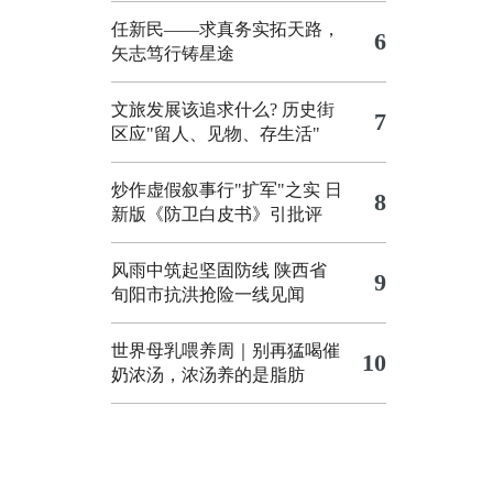
任新民——求真务实拓天路，
6
矢志笃行铸星途
文旅发展该追求什么?
历史街
7
区应"留人、见物、存生活"
炒作虚假叙事行"扩军"之实
日
8
新版《防卫白皮书》引批评
风雨中筑起坚固防线 陕西省
9
旬阳市抗洪抢险一线见闻
世界母乳喂养周｜别再猛喝催
10
奶浓汤，浓汤养的是脂肪