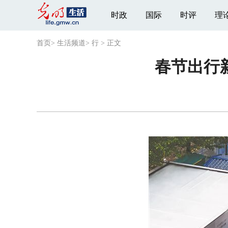
时政
国际
时评
理
首页
>
生活频道
>
行
>
正文
春节出行