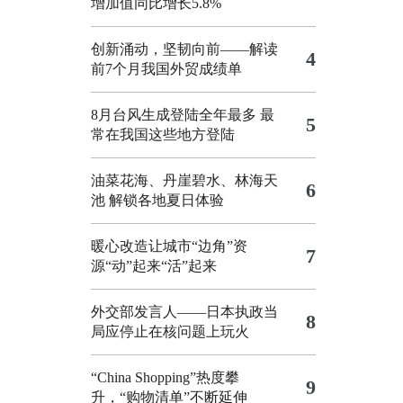
增加值同比增长5.8%
创新涌动，坚韧向前——解读
4
前7个月我国外贸成绩单
8月台风生成登陆全年最多 最
5
常在我国这些地方登陆
油菜花海、丹崖碧水、林海天
6
池 解锁各地夏日体验
暖心改造让城市“边角”资
7
源“动”起来“活”起来
外交部发言人——日本执政当
8
局应停止在核问题上玩火
“China Shopping”热度攀
9
升，“购物清单”不断延伸