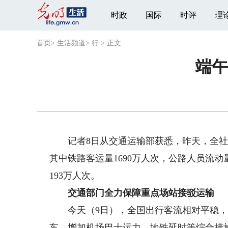
时政
国际
时评
理
首页
>
生活频道
>
行
>
正文
端午
记者8日从交通运输部获悉，昨天，全社会跨
其中铁路客运量1690万人次，公路人员流动
193万人次。
交通部门全力保障重点场站接驳运输
今天（9日），全国出行客流相对平稳，
车、增加机场巴士运力、地铁延时等综合措