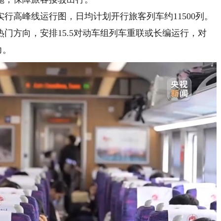
高峰线运行图，日均计划开行旅客列车约11500列。
门方向，安排15.5对动车组列车重联或长编运行，对
力。