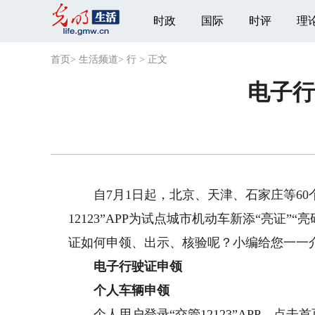
时政
国际
时评
理
首页
>
生活频道
>
行
>
正文
电子行
自7月1日起，北京、天津、石家庄等60
12123”APP为试点城市机动车新添“亮证
证如何申领、出示、核验呢？小编给您一一
电子行驶证申领
个人车辆申领
个人用户登录“交管12123”APP，点击