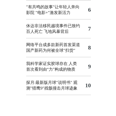
"有共鸣的故事"让年轻人奔向
6
影院
"电影+"激发新活力
休达非法移民越境事件已致约
7
百人死亡
飞地风暴背后
网络平台成多款新药首发渠道
8
国产新药为何被全球"扫货"
我科学家证实胶球存在 人类
9
首次看到由“力”构成的物质
探月:最新版月球"说明书"
观
10
测"猎鹰9"残骸撞击月球迹象