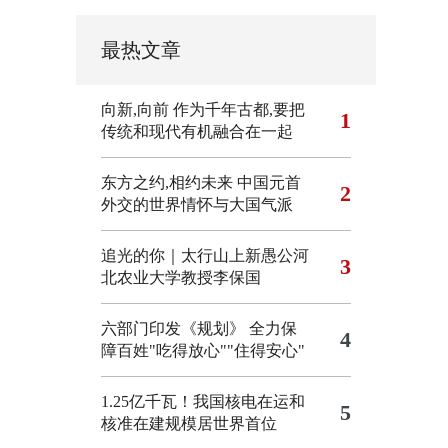
最热文章
向新,向前
作为千年古都,要把
1
传统和现代有机融合在一起
东方之约,相约未来 中国元首
2
外交的世界情怀与大国气派
追光的你｜太行山上新愚公河
3
北农业大学教授李保国
六部门印发《规划》 全力保
4
障百姓"吃得放心""住得安心"
1.25亿千瓦！我国核电在运和
5
核准在建规模居世界首位