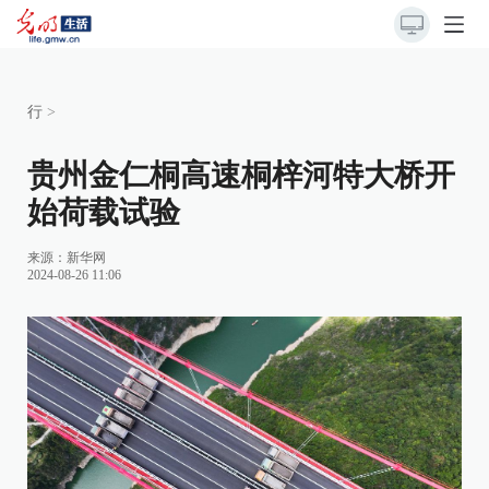
行
>
贵州金仁桐高速桐梓河特大桥开
始荷载试验
来源：
新华网
2024-08-26 11:06