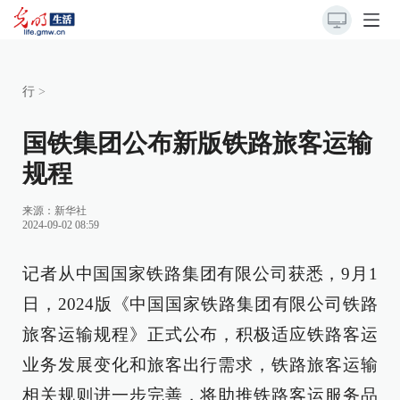
行
>
国铁集团公布新版铁路旅客运输
规程
来源：
新华社
2024-09-02 08:59
记者从中国国家铁路集团有限公司获悉，9月1
日，2024版《中国国家铁路集团有限公司铁路
旅客运输规程》正式公布，积极适应铁路客运
业务发展变化和旅客出行需求，铁路旅客运输
相关规则进一步完善，将助推铁路客运服务品