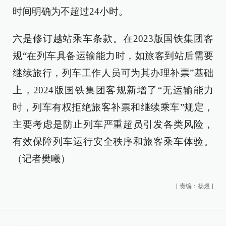
时间明确为不超过24小时。
六是修订越站乘车条款。在2023版国铁集团客
规“在列车具备运输能力时，如旅客到站后需要
继续旅行，列车工作人员可为其办理补票”基础
上，2024版国铁集团客规新增了“无运输能力
时，列车有权拒绝旅客补票和继续乘车”规定，
主要考虑是防止列车严重超员引发各类风险，
有效保障列车运行安全秩序和旅客乘车体验。
（记者樊曦）
[
责编：杨煜
]