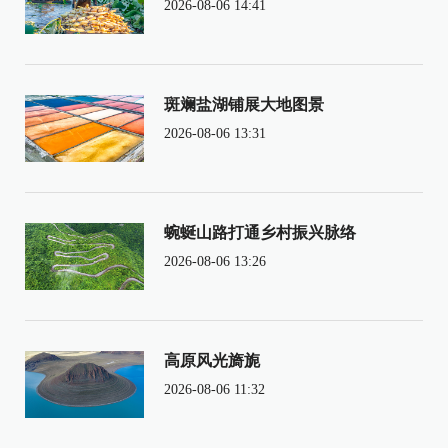
2026-08-06 14:41
斑斓盐湖铺展大地图景
2026-08-06 13:31
蜿蜒山路打通乡村振兴脉络
2026-08-06 13:26
高原风光旖旎
2026-08-06 11:32