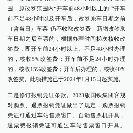
围。原改签范围内“开车前48小时以上的”“开车
前不足48小时以及开车后，改签乘车日期之前
（含当日）车票”仍不收取改签费。新增改签乘
车日期之后车票的，根据办理时间梯次核收改
签费，即开车前24小时以上、不足48小时办理
的，核收5%改签费；开车前不足24小时办理
的，核收15%改签费；开车后办理的，核收40%
改签费。此项措施已于2024年1月15日起实施。
二是修订报销凭证条款。2023版国铁集团客规
对购票、退票报销凭证做出了规定，购票报销
凭证可通过车站售票窗口、自动售票机开具，
退票费报销凭证可通过车站售票窗口开具。