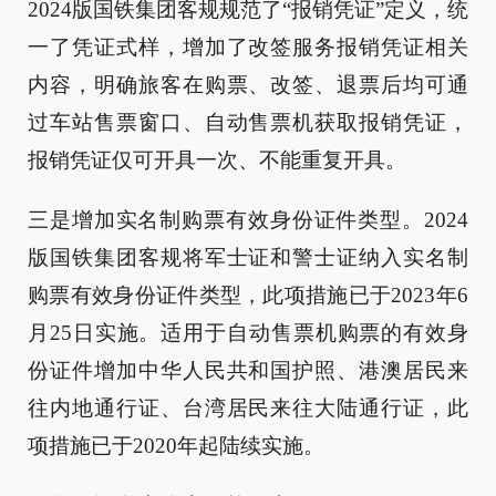
2024版国铁集团客规规范了“报销凭证”定义，统
一了凭证式样，增加了改签服务报销凭证相关
内容，明确旅客在购票、改签、退票后均可通
过车站售票窗口、自动售票机获取报销凭证，
报销凭证仅可开具一次、不能重复开具。
三是增加实名制购票有效身份证件类型。2024
版国铁集团客规将军士证和警士证纳入实名制
购票有效身份证件类型，此项措施已于2023年6
月25日实施。适用于自动售票机购票的有效身
份证件增加中华人民共和国护照、港澳居民来
往内地通行证、台湾居民来往大陆通行证，此
项措施已于2020年起陆续实施。