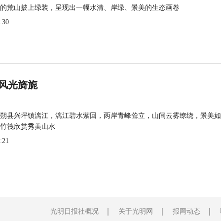
的荒山披上绿装，呈现出一幅水清、岸绿、景美的生态画卷
:30
风光旖旎
朔县兴坪镇漓江，漓江碧水萦回，两岸青峰耸立，山间云雾缭绕，景美如
竹筏欣赏秀美山水
:21
光明日报社概况
关于光明网
报网动态