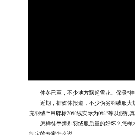
仲冬已至，不少地方飘起雪花。保暖“神
近期，据媒体报道，不少伪劣羽绒服大规
充羽绒”“吊牌标70%绒实际为0%”等以假乱
怎样徒手辨别羽绒服质量的好坏？怎样才
制定的专家怎么说。