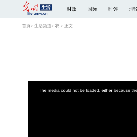
时政
国际
时评
理
首页
>
生活频道
>
衣
>
正文
This
is
a
The media could not be loaded, either because the 
modal
window.