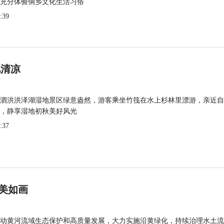
充分体验侗乡文化生活习俗
:39
觅清凉
泗洪洪泽湖湿地景区绿意盎然，游客乘坐竹筏在水上杉林里漂游，亲近自
，静享湿地初秋美好风光
:37
美如画
动黄河流域生态保护和高质量发展，大力实施沿黄绿化，持续治理水土流