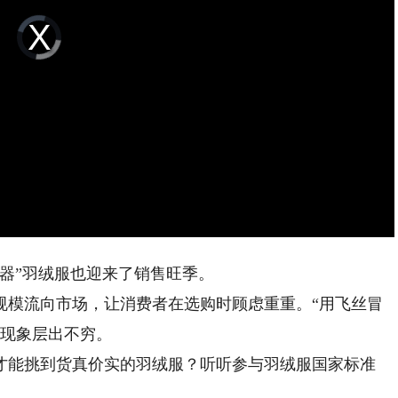
Video
Player
is
loading.
器”羽绒服也迎来了销售旺季。
模流向市场，让消费者在选购时顾虑重重。“用飞丝冒
真现象层出不穷。
能挑到货真价实的羽绒服？听听参与羽绒服国家标准