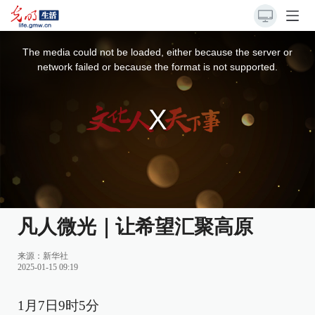
This
is
a
The media could not be loaded, either because the server or
modal
window.
network failed or because the format is not supported.
凡人微光｜让希望汇聚高原
来源：
新华社
2025-01-15 09:19
1月7日9时5分