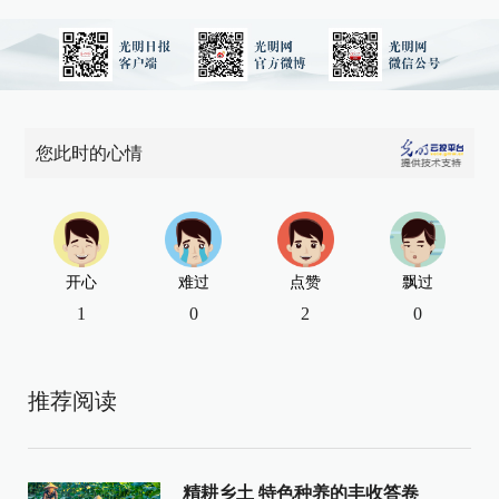
您此时的心情
开心
难过
点赞
飘过
1
0
2
0
推荐阅读
精耕乡土 特色种养的丰收答卷