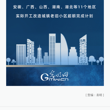
[
责编：袁晴
]