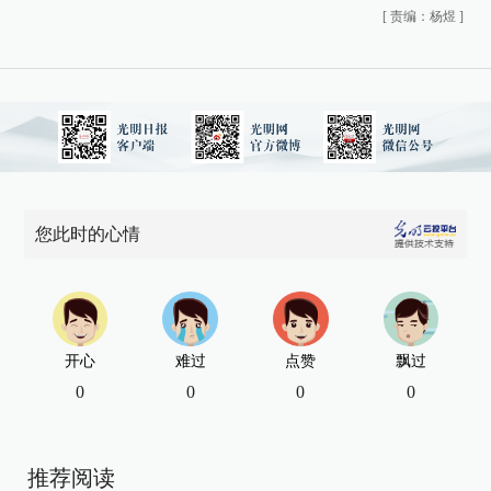
[
责编：杨煜
]
您此时的心情
开心
难过
点赞
飘过
0
0
0
0
推荐阅读