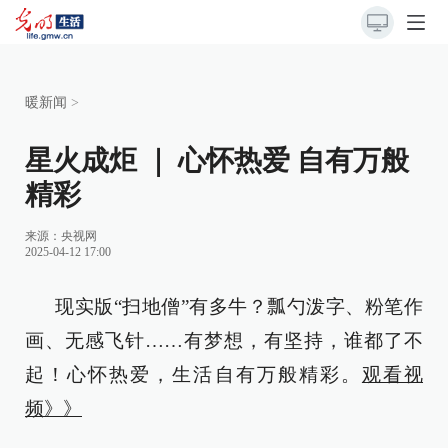
暖新闻
>
星火成炬 ｜ 心怀热爱 自有万般
精彩
来源：
央视网
2025-04-12 17:00
现实版“扫地僧”有多牛？瓢勺泼字、粉笔作
画、无感飞针……有梦想，有坚持，谁都了不
起！心怀热爱，生活自有万般精彩。
观看视
频》》