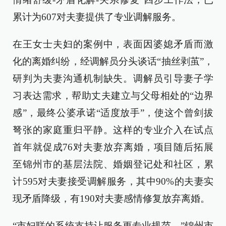
累计为607对夫妻提供了专业调解服务。
在王女士夫妇的案例中，表面因婆媳矛盾而激
化的离婚纠纷，经调解员分头谈话“抽丝剥茧”，
研判为夫妻沟通机制缺失。调解员引导妻子学
习表达需求，帮助丈夫建立与父母相处的“边界
感”，最终公婆承诺“适度放手”，使这个曾剑拔
弩张的家庭重归平静。这样的专业介入在试点
首年就促成76对夫妻放弃离婚，项目随后拓展
至锦州市的基层法院、婚姻登记处和社区，累
计595对夫妻接受调解服务，其中90%的夫妻实
现矛盾降级，有190对夫妻感情修复放弃离婚。
“市妇联的系统支持让服务更专业规范。”锦州市