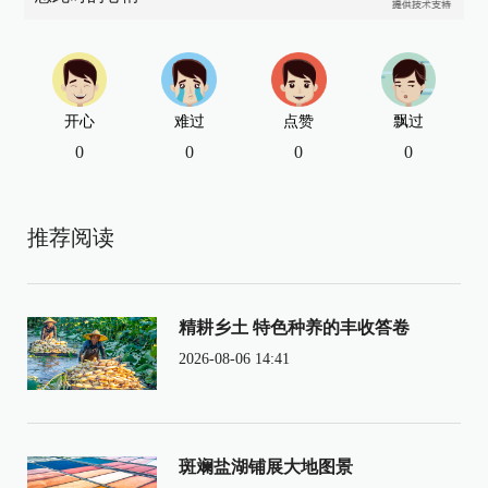
开心
难过
点赞
飘过
0
0
0
0
推荐阅读
精耕乡土 特色种养的丰收答卷
2026-08-06 14:41
斑斓盐湖铺展大地图景