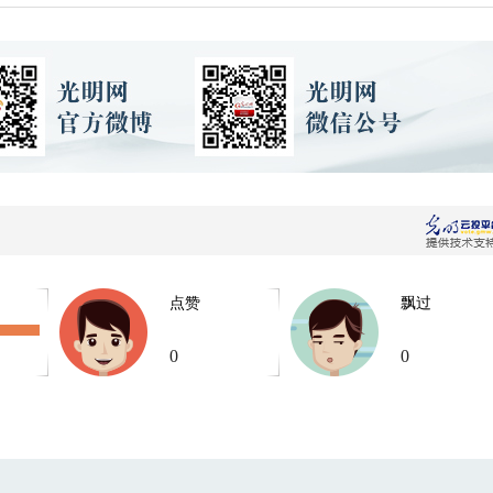
点赞
飘过
0
0