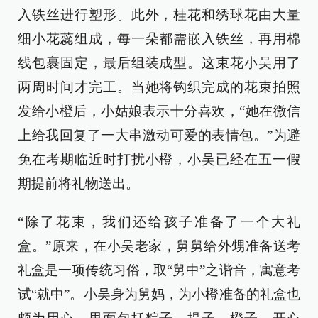
入铁丝进行塑形。此外，桂花和绣球花由大量
细小花蕊组成，每一朵都需嵌入铁丝，再用棉
线包裹固定，最后组装成型。这束花小吴用了
两周时间才完工。当她将钩织完成的花束拍照
发给小橙后，小姑娘表示十分喜欢，“她在微信
上给我回复了一大串激动可爱的表情包。”为避
免在考期临近时打扰小橙，小吴已经在五一假
期提前将礼物送出。
“除了花束，我们还给孩子准备了一个大礼
盒。”原来，在小吴老家，舅舅给外甥准备送考
礼盒是一项传统习俗，取“舅中”之谐音，寓意考
试“就中”。小吴身为舅妈，为小橙准备的礼盒也