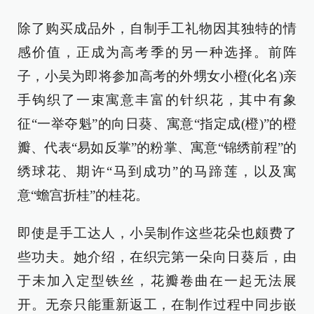
除了购买成品外，自制手工礼物因其独特的情
感价值，正成为高考季的另一种选择。前阵
子，小吴为即将参加高考的外甥女小橙(化名)亲
手钩织了一束寓意丰富的针织花，其中有象
征“一举夺魁”的向日葵、寓意“指定成(橙)”的橙
瓣、代表“易如反掌”的粉掌、寓意“锦绣前程”的
绣球花、期许“马到成功”的马蹄莲，以及寓
意“蟾宫折桂”的桂花。
即使是手工达人，小吴制作这些花朵也颇费了
些功夫。她介绍，在织完第一朵向日葵后，由
于未加入定型铁丝，花瓣卷曲在一起无法展
开。无奈只能重新返工，在制作过程中同步嵌