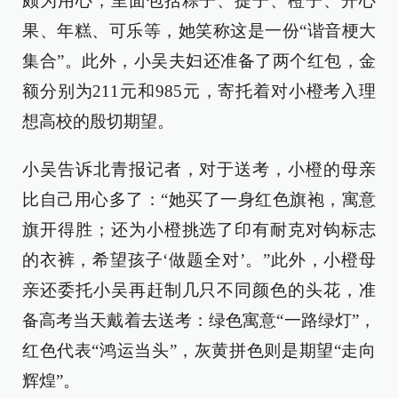
颇为用心，里面包括粽子、提子、橙子、开心
果、年糕、可乐等，她笑称这是一份“谐音梗大
集合”。此外，小吴夫妇还准备了两个红包，金
额分别为211元和985元，寄托着对小橙考入理
想高校的殷切期望。
小吴告诉北青报记者，对于送考，小橙的母亲
比自己用心多了：“她买了一身红色旗袍，寓意
旗开得胜；还为小橙挑选了印有耐克对钩标志
的衣裤，希望孩子‘做题全对’。”此外，小橙母
亲还委托小吴再赶制几只不同颜色的头花，准
备高考当天戴着去送考：绿色寓意“一路绿灯”，
红色代表“鸿运当头”，灰黄拼色则是期望“走向
辉煌”。