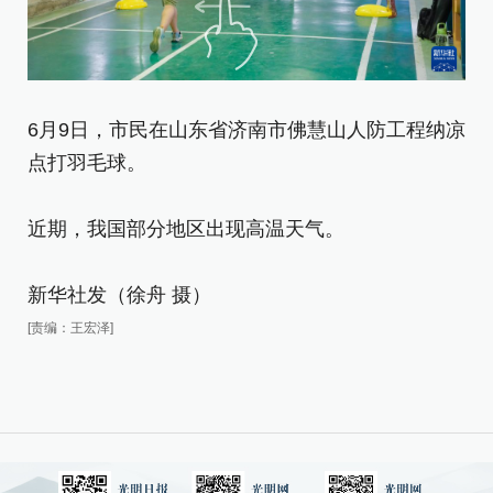
6月9日，市民在山东省济南市佛慧山人防工程纳凉
6
点打羽毛球。
为
近期，我国部分地区出现高温天气。
近
新华社发（徐舟 摄）
新
[责编：王宏泽]
[责