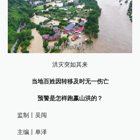
洪灾突如其来
当地百姓因转移及时无一伤亡
预警是怎样跑赢山洪的？
监制丨吴闯
主编丨单泽