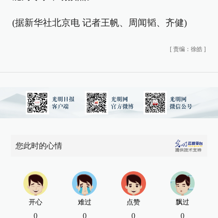
(据新华社北京电 记者王帆、周闻韬、齐健)
[
责编：徐皓
]
您此时的心情
开心
难过
点赞
飘过
0
0
0
0