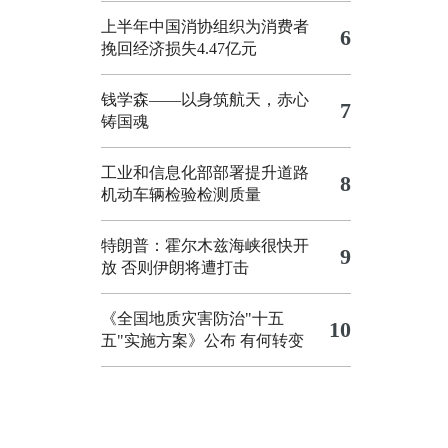
上半年中国消协组织为消费者
6
挽回经济损失4.47亿元
钱学森——以身筑航天，赤心
7
铸国魂
工业和信息化部部署提升道路
8
机动车辆检验检测质量
特朗普：霍尔木兹海峡很快开
9
放 否则伊朗将遭打击
《全国地质灾害防治"十五
10
五"实施方案》公布 有何转变