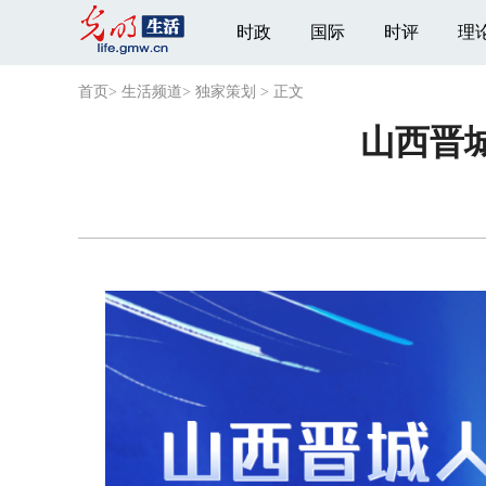
时政
国际
时评
理
首页
>
生活频道
>
独家策划
>
正文
山西晋