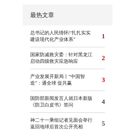
最热文章
总书记的人民情怀|“扎扎实实
1
建设现代化产业体系”
国家防减救灾委：针对黑龙江
2
启动四级救灾应急响应
产业发展开新局丨“中国智
3
造”：通全球 促共赢
国防部新闻发言人就日本新版
4
《防卫白皮书》答问
神二十一乘组记者见面会举行
5
返回地球后首次公开亮相