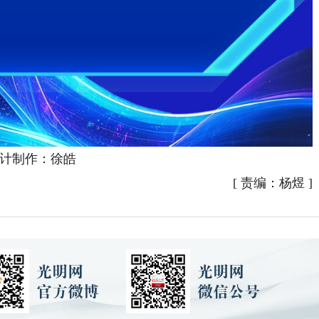
计制作：徐皓
[
责编：杨煜
]