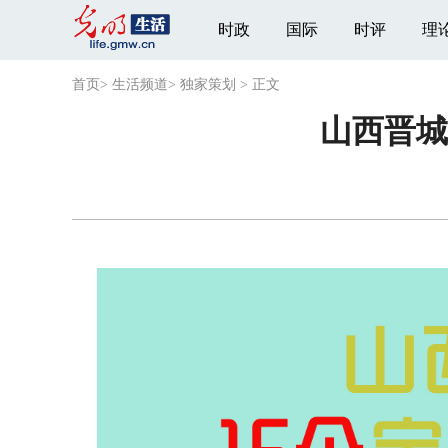
时政
国际
时评
理
首页
>
生活频道
>
独家策划
>
正文
山西晋城