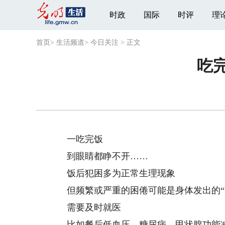
时政
国际
时评
理
首页
>
生活频道
>
今日关注
>
正文
吃
一吃完饭
到眼睛都睁不开……
饭后犯困多为正常生理现象
但频繁或严重的困倦可能是身体发出的“
需要及时就医
比如餐后低血压、糖尿病、甲状腺功能