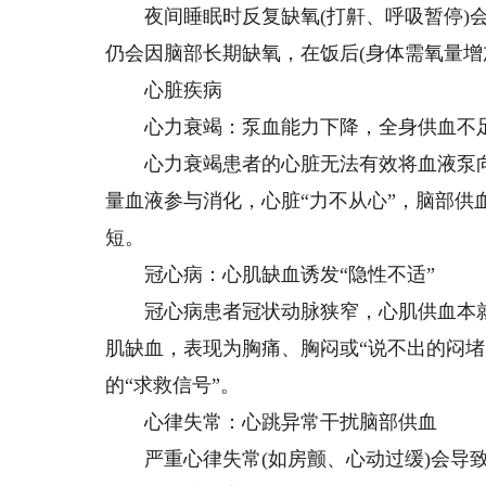
夜间睡眠时反复缺氧(打鼾、呼吸暂停)会
仍会因脑部长期缺氧，在饭后(身体需氧量增
心脏疾病
心力衰竭：泵血能力下降，全身供血不
心力衰竭患者的心脏无法有效将血液泵向全
量血液参与消化，心脏“力不从心”，脑部供
短。
冠心病：心肌缺血诱发“隐性不适”
冠心病患者冠状动脉狭窄，心肌供血本就不
肌缺血，表现为胸痛、胸闷或“说不出的闷堵
的“求救信号”。
心律失常：心跳异常干扰脑部供血
严重心律失常(如房颤、心动过缓)会导致