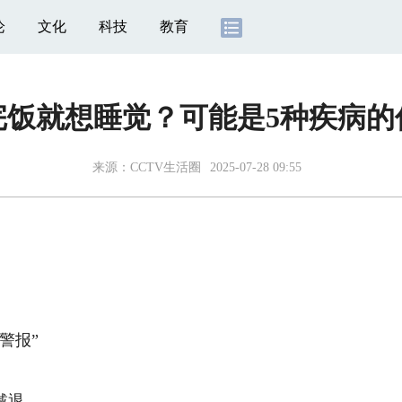
论
文化
科技
教育
完饭就想睡觉？可能是5种疾病的
来源：
CCTV生活圈
2025-07-28 09:55
警报”
减退