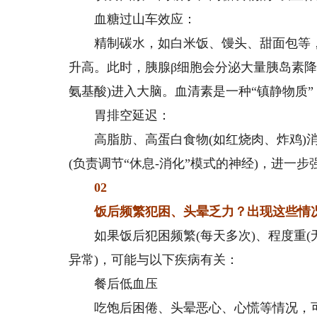
血糖过山车效应：
精制碳水，如白米饭、馒头、甜面包等，
升高。此时，胰腺β细胞会分泌大量胰岛素降
氨基酸)进入大脑。血清素是一种“镇静物质
胃排空延迟：
高脂肪、高蛋白食物(如红烧肉、炸鸡)消
(负责调节“休息-消化”模式的神经)，进一
02
饭后频繁犯困、头晕乏力？
出现这些情
如果饭后犯困频繁(每天多次)、程度重(无
异常)，可能与以下疾病有关：
餐后低血压
吃饱后困倦、头晕恶心、心慌等情况，可