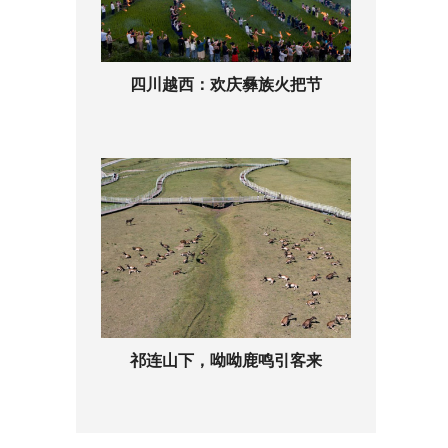
四川越西：欢庆彝族火把节
祁连山下，呦呦鹿鸣引客来