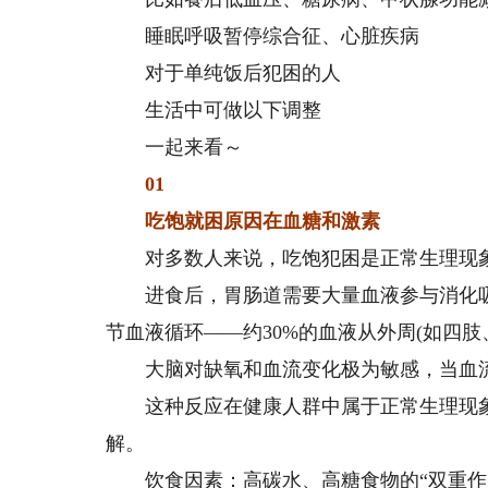
睡眠呼吸暂停综合征、心脏疾病
对于单纯饭后犯困的人
生活中可做以下调整
一起来看～
01
吃饱就困
原因在血糖和激素
对多数人来说，吃饱犯困是正常生理现
进食后，胃肠道需要大量血液参与消化吸收
节血液循环——约30%的血液从外周(如四
大脑对缺氧和血流变化极为敏感，当血流量
这种反应在健康人群中属于正常生理现象，
解。
饮食因素：高碳水、高糖食物的“双重作