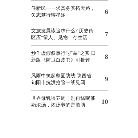
任新民——求真务实拓天路，
6
矢志笃行铸星途
文旅发展该追求什么?
历史街
7
区应"留人、见物、存生活"
炒作虚假叙事行"扩军"之实
日
8
新版《防卫白皮书》引批评
风雨中筑起坚固防线 陕西省
9
旬阳市抗洪抢险一线见闻
世界母乳喂养周｜别再猛喝催
10
奶浓汤，浓汤养的是脂肪