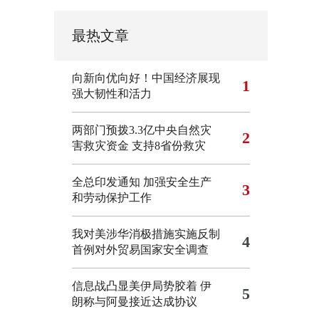
最热文章
向新向优向好！中国经济展现
1
强大韧性和活力
两部门预拨3.3亿中央自然灾
2
害救灾资金 支持8省份救灾
全总印发通知 加强安全生产
3
和劳动保护工作
我对美涉华消极措施实施反制
4
首例对外贸易国家安全调查
信息战凸显美伊局势胶着
伊
5
朗称与阿曼接近达成协议