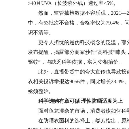
>40且UVA（长波紫外线）透过率<5%。
然而，监管抽检数据不容乐观，2021—20
中，有63批次不合格，合格率仅为79.4%
识不清等。
更令人担忧的是伪科技概念的泛滥，部分
发布提醒，揭露部分商家炒作“高科技”噱头
驱蚊”，均缺乏科学依据，实为变相抬价。
此外，直播带货中的夸大宣传也导致投诉激
衣相关投诉举报达9056件，同比增长23.
亟须整治。
科学选购有章可循 理性防晒适度为上
面对鱼龙混杂的市场，消费者该如何科学
在防晒衣面料的选择上，娄芳指出，原纱