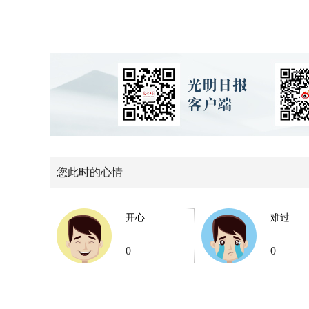
您此时的心情
开心
难过
0
0