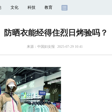
论
文化
科技
教育
防晒衣能经得住烈日烤验吗？
来源：
中国妇女报
2025-07-29 10:41