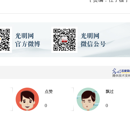
点赞
飘过
0
0