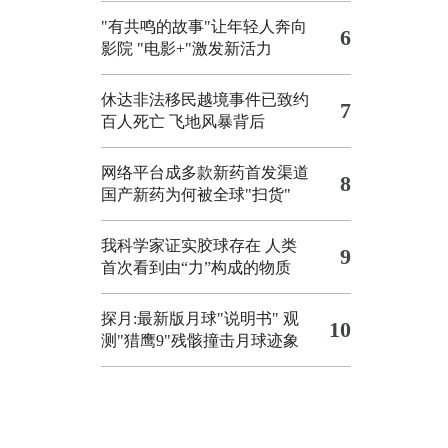
"有共鸣的故事"让年轻人奔向
6
影院
"电影+"激发新活力
休达非法移民越境事件已致约
7
百人死亡
飞地风暴背后
网络平台成多款新药首发渠道
8
国产新药为何被全球"扫货"
我科学家证实胶球存在 人类
9
首次看到由“力”构成的物质
探月:最新版月球"说明书"
观
10
测"猎鹰9"残骸撞击月球迹象