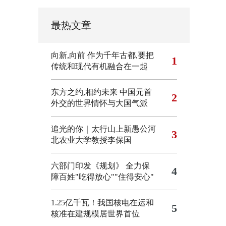
最热文章
向新,向前
作为千年古都,要把
1
传统和现代有机融合在一起
东方之约,相约未来 中国元首
2
外交的世界情怀与大国气派
追光的你｜太行山上新愚公河
3
北农业大学教授李保国
六部门印发《规划》 全力保
4
障百姓"吃得放心""住得安心"
1.25亿千瓦！我国核电在运和
5
核准在建规模居世界首位