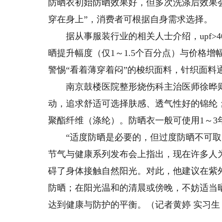
防晒衣初始防晒效果好，但多次洗涤后效果
穿在身上”，消费者可根据自身需求选择。
据从事服装行业的相关人士介绍，upf>40已能
晒提升幅度（仅1～1.5个百分点）与价格
警惕“看着薄穿着闷”的梭织面料，针织面料
南京鼓楼医院整形烧伤科主治医师徐晔则
动，追求舒适可选择肤感、透气性好的锦纶
聚酯纤维（涤纶）。防晒衣一般可使用1～3
“适度防晒是必要的，但过度防晒不可取。
节气与健康系列发布会上指出，现在许多人
碍了身体接触自然阳光。对此，他建议在紫外
防晒；在阳光温和的清晨或傍晚，不妨适当晒
达到健康与防护的平衡。（记者黄婷 实习生