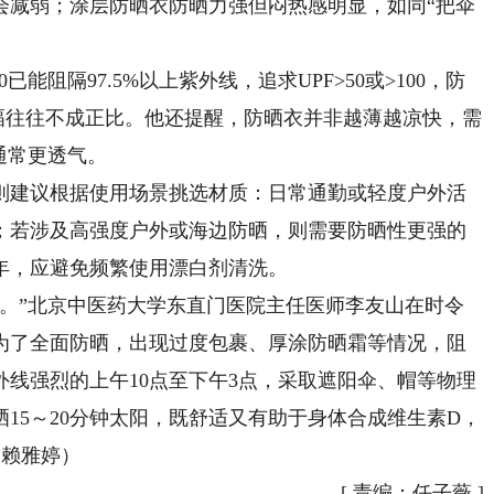
会减弱；涂层防晒衣防晒力强但闷热感明显，如同“把伞
阻隔97.5%以上紫外线，追求UPF>50或>100，防
增幅往往不成正比。他还提醒，防晒衣并非越薄越凉快，需
通常更透气。
建议根据使用场景挑选材质：日常通勤或轻度户外活
；若涉及高强度户外或海边防晒，则需要防晒性更强的
年，应避免频繁使用漂白剂清洗。
”北京中医药大学东直门医院主任医师李友山在时令
为了全面防晒，出现过度包裹、厚涂防晒霜等情况，阻
线强烈的上午10点至下午3点，采取遮阳伞、帽等物理
15～20分钟太阳，既舒适又有助于身体合成维生素D，
 赖雅婷）
[
责编：任子薇
]