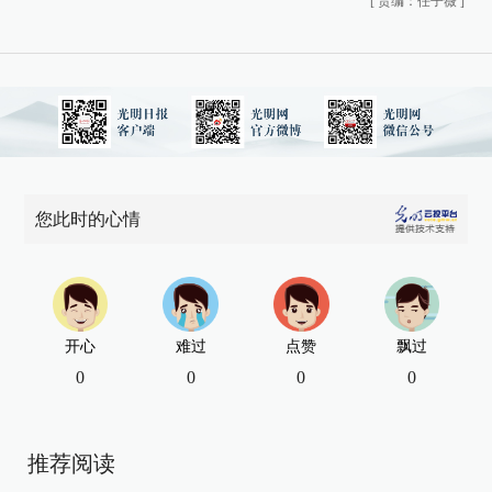
[
责编：任子薇
]
您此时的心情
开心
难过
点赞
飘过
0
0
0
0
推荐阅读