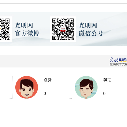
点赞
飘过
0
0