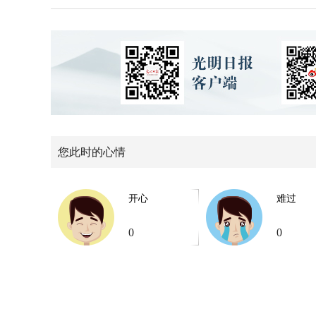
您此时的心情
开心
难过
0
0