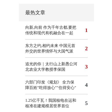
最热文章
向新,向前
作为千年古都,要把
1
传统和现代有机融合在一起
东方之约,相约未来 中国元首
2
外交的世界情怀与大国气派
追光的你｜太行山上新愚公河
3
北农业大学教授李保国
六部门印发《规划》 全力保
4
障百姓"吃得放心""住得安心"
1.25亿千瓦！我国核电在运和
5
核准在建规模居世界首位