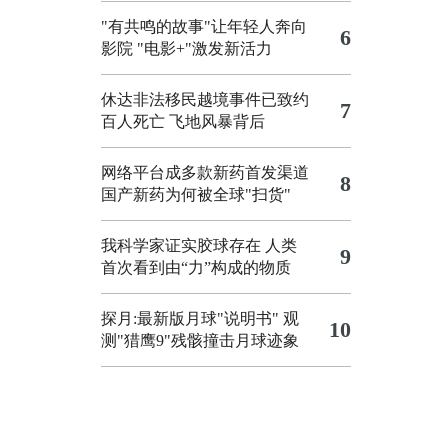
"有共鸣的故事"让年轻人奔向
6
影院
"电影+"激发新活力
休达非法移民越境事件已致约
7
百人死亡
飞地风暴背后
网络平台成多款新药首发渠道
8
国产新药为何被全球"扫货"
我科学家证实胶球存在 人类
9
首次看到由“力”构成的物质
探月:最新版月球"说明书"
观
10
测"猎鹰9"残骸撞击月球迹象