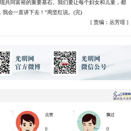
现共同富裕的重要基石。我们要让每个妇女和儿童，都
我会一直讲下去！”周坚红说。(完)
[
责编：丛芳瑶
]
点赞
飘过
0
0