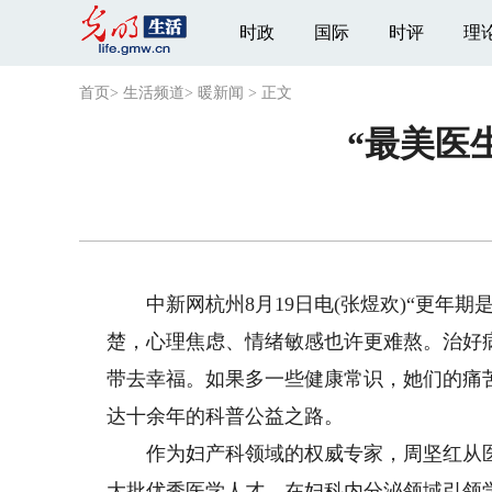
时政
国际
时评
理
首页
>
生活频道
>
暖新闻
>
正文
“最美医
中新网杭州8月19日电(张煜欢)“更年期
楚，心理焦虑、情绪敏感也许更难熬。治好
带去幸福。如果多一些健康常识，她们的痛
达十余年的科普公益之路。
作为妇产科领域的权威专家，周坚红从医3
大批优秀医学人才，在妇科内分泌领域引领