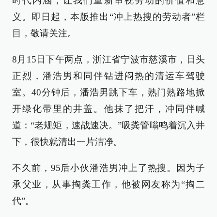
时代内涵，让我们重新审视劳动的价值和意
义。即日起，本版推出“冲上热搜的劳动者”栏
目，敬请关注。
8月15日下午两点，浙江省宁波市慈溪市，日头
正烈，潘浩男和同伴钻进闷热的清运车驾驶
室。40分钟后，潘浩男跳下车，熟门熟路地掀
开绿化带里的井盖。他抹了把汗，冲同伴喊
道：“老规矩，速战速决。”吸粪管嗡鸣着沉入井
下，很快就清出一片洁净。
不久前，95后小伙潘浩男冲上了热搜。因为子
承父业，从事掏粪工作，他被网友称为“掏二
代”。