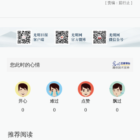
[
责编：茹行止
]
您此时的心情
开心
难过
点赞
飘过
0
0
0
0
推荐阅读