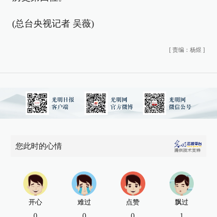
(总台央视记者 吴薇)
[
责编：杨煜
]
您此时的心情
开心
难过
点赞
飘过
0
0
0
1