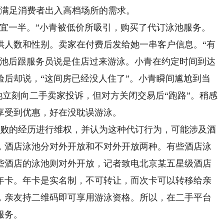
以满足消费者出入高档场所的需求。
一半。”小青被低价所吸引，购买了代订泳池服务。
供人数和性别。卖家在付费后发给她一串客户信息。“有
泳池后跟服务员说是住店过来游泳。小青在约定时间到达
验后却说，“这间房已经没人住了”。小青瞬间尴尬到当
”她立刻向二手卖家投诉，但对方关闭交易后“跑路”。稍感
享受到优惠，好在没耽误游泳。
败的经历进行维权，并认为这种代订行为，可能涉及酒
，酒店泳池分对外开放和不对外开放两种。有些酒店泳
些酒店的泳池则对外开放，记者致电北京某五星级酒店
年卡。年卡是实名制，不可转让，而次卡可以转移给亲
，亲友持二维码即可享用游泳资格。所以，在二手平台
服务。