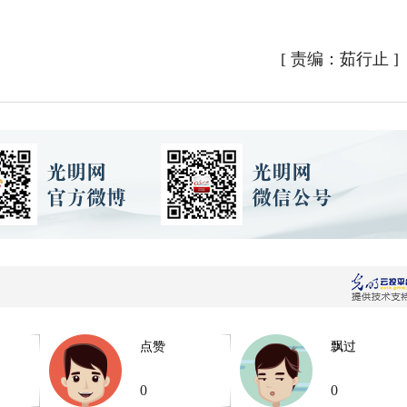
[
责编：茹行止
]
点赞
飘过
0
0