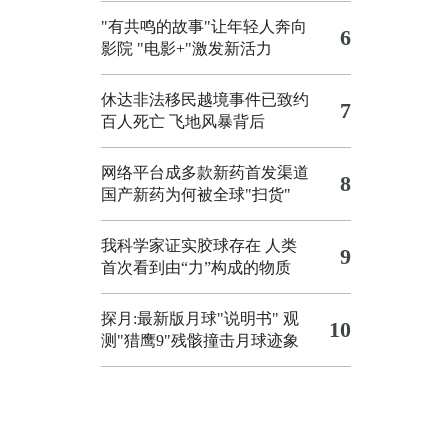
"有共鸣的故事"让年轻人奔向
6
影院
"电影+"激发新活力
休达非法移民越境事件已致约
7
百人死亡
飞地风暴背后
网络平台成多款新药首发渠道
8
国产新药为何被全球"扫货"
我科学家证实胶球存在 人类
9
首次看到由“力”构成的物质
探月:最新版月球"说明书"
观
10
测"猎鹰9"残骸撞击月球迹象