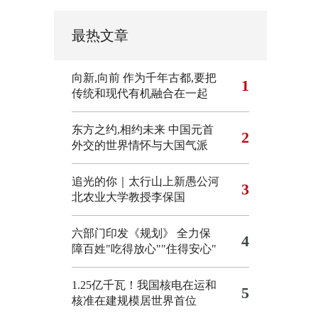
最热文章
向新,向前
作为千年古都,要把
1
传统和现代有机融合在一起
东方之约,相约未来 中国元首
2
外交的世界情怀与大国气派
追光的你｜太行山上新愚公河
3
北农业大学教授李保国
六部门印发《规划》 全力保
4
障百姓"吃得放心""住得安心"
1.25亿千瓦！我国核电在运和
5
核准在建规模居世界首位