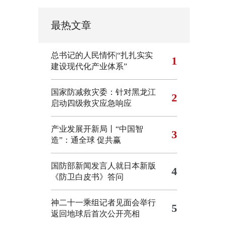
最热文章
总书记的人民情怀|“扎扎实实
1
建设现代化产业体系”
国家防减救灾委：针对黑龙江
2
启动四级救灾应急响应
产业发展开新局丨“中国智
3
造”：通全球 促共赢
国防部新闻发言人就日本新版
4
《防卫白皮书》答问
神二十一乘组记者见面会举行
5
返回地球后首次公开亮相