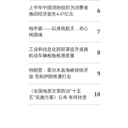
上半年中国消协组织为消费者
6
挽回经济损失4.47亿元
钱学森——以身筑航天，赤心
7
铸国魂
工业和信息化部部署提升道路
8
机动车辆检验检测质量
特朗普：霍尔木兹海峡很快开
9
放 否则伊朗将遭打击
《全国地质灾害防治"十五
10
五"实施方案》公布 有何转变