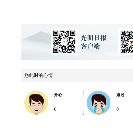
您此时的心情
开心
难过
0
0