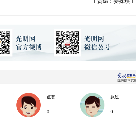
[
责编：姜姝琪
]
点赞
飘过
0
0