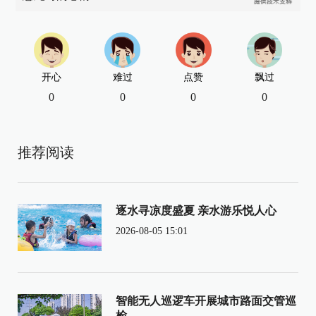
开心
难过
点赞
飘过
0
0
0
0
推荐阅读
逐水寻凉度盛夏 亲水游乐悦人心
2026-08-05 15:01
智能无人巡逻车开展城市路面交管巡
检