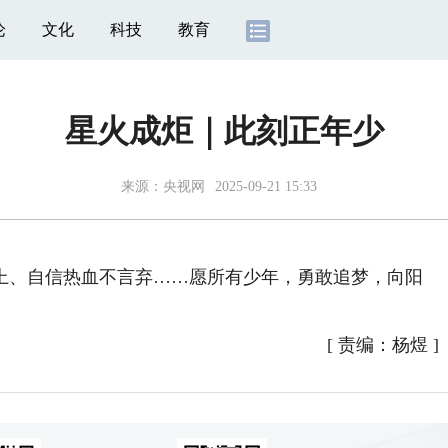
论
文化
科技
教育
星火成炬｜此刻正年少
来源：
央视网
2025-09-21 15:33
、自信热血不言弃……愿所有少年，勇敢追梦，向阳
[
责编：杨煜
]