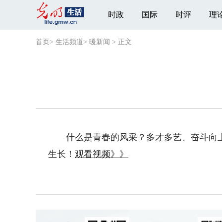
时政
国际
时评
理
首页
>
生活频道
>
暖新闻
>
正文
什么是青春的风采？多才多艺、奋斗向上
生长！
观看视频》》