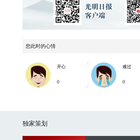
您此时的心情
开心
难过
0
0
独家策划