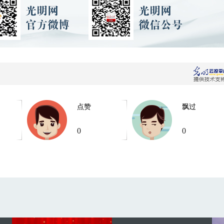
点赞
飘过
0
0