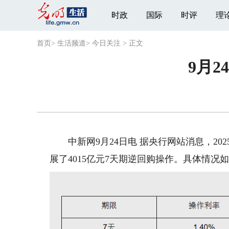
时政
国际
时评
理
首页
>
生活频道
>
今日关注
>
正文
9月2
中新网9月24日电 据央行网站消息，202
展了4015亿元7天期逆回购操作。具体情况