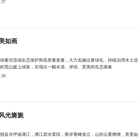
:37
美如画
动黄河流域生态保护和高质量发展，大力实施沿黄绿化，持续治理水土流
的荒山披上绿装，呈现出一幅水清、岸绿、景美的生态画卷
:30
风光旖旎
朔县兴坪镇漓江，漓江碧水萦回，两岸青峰耸立，山间云雾缭绕，景美如