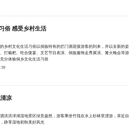
习俗 感受乡村生活
的乡村文化生活习俗以侗族特有的拦门酒迎接游客的到来，并以全新的姿
、打糍粑、吃合拢宴、文艺节目表演、侗族服饰走秀展演、篝火晚会等游
充分体验侗乡文化生活习俗
:39
觅清凉
泗洪洪泽湖湿地景区绿意盎然，游客乘坐竹筏在水上杉林里漂游，亲近自
，静享湿地初秋美好风光