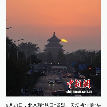
9月24日，北京现“悬日”景观，天坛祈年殿“头