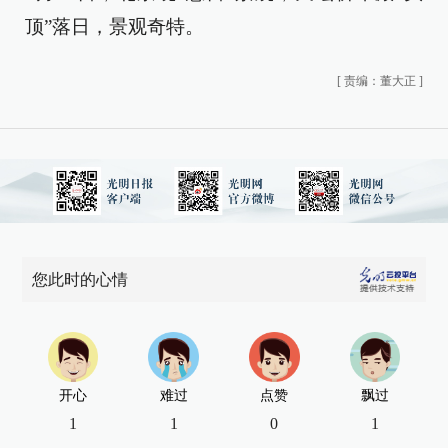
顶”落日，景观奇特。
[
责编：董大正
]
您此时的心情
开心
难过
点赞
飘过
1
1
0
1