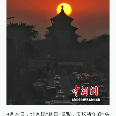
9月24日，北京现“悬日”景观，天坛祈年殿“头