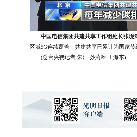
中国电信集团共建共享工作组处长张境
区域5G连续覆盖。共建共享已累计为国家节约
(总台央视记者 朱江 孙蓟潍 王海东)