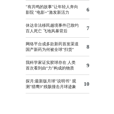
"有共鸣的故事"让年轻人奔向
6
影院
"电影+"激发新活力
休达非法移民越境事件已致约
7
百人死亡
飞地风暴背后
网络平台成多款新药首发渠道
8
国产新药为何被全球"扫货"
我科学家证实胶球存在 人类
9
首次看到由“力”构成的物质
探月:最新版月球"说明书"
观
10
测"猎鹰9"残骸撞击月球迹象