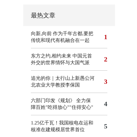
最热文章
向新,向前
作为千年古都,要把
1
传统和现代有机融合在一起
东方之约,相约未来 中国元首
2
外交的世界情怀与大国气派
追光的你｜太行山上新愚公河
3
北农业大学教授李保国
六部门印发《规划》 全力保
4
障百姓"吃得放心""住得安心"
1.25亿千瓦！我国核电在运和
5
核准在建规模居世界首位