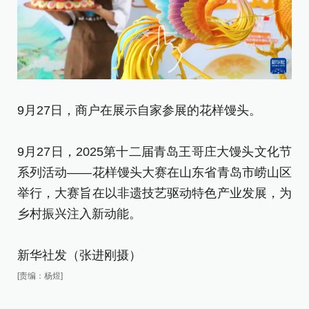
9
9月27日，商户在展示自家参展的花样馒头。
9
9月27日，2025第十二届青岛王哥庄大馒头文化节
系
系列活动——花样馒头大赛在山东省青岛市崂山区
举
举行，大赛旨在以非遗技艺驱动特色产业发展，为
乡
乡村振兴注入新动能。
新
新华社发（张进刚摄）
[责
[责编：杨煜]