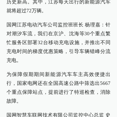
历史新高。其中，江苏每天出行的新能源汽车
就将超过72万辆。
国网江苏电动汽车公司监控班班长 杨理嘉：针
对潮汐车流，我们在京沪、沈海等30个重点繁
忙服务区部署32台移动充电设施，并推出不同
充电时间的梯度优惠策略，引导车辆错峰分流
充电。
为保障假期期间新能源汽车车主高效便捷出
行，国家电网还在全国高速公路中筛选出5667
个重点保障站点，提前进行了特巡检查，消除
故障。
国网智慧车联网技术有限公司监控中心总监 史