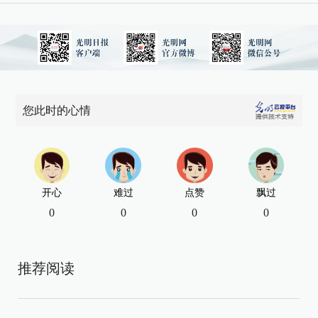
您此时的心情
开心
难过
点赞
飘过
0
0
0
0
推荐阅读