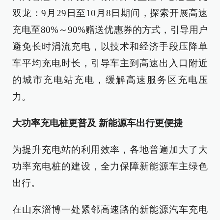
双龙：9月29日至10月8日期间，探索开展高速
充电至80%～90%赠送优惠券的方式，引导用户
避免长时涓流充电，以技术和经济手段压降单
车平均充电时长，引导车主到高速出入口附近
的城市充电站充电，缓解高速服务区充电压
力。
大功率充电桩更普及 新能源车出行更便捷
为提升充电站的利用效率，各地普遍加大了大
功率充电桩的建设，全力保障新能源车主绿色
出行。
在山东淄博一处紧邻高速路的新能源汽车充电