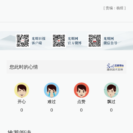
[
责编：杨煜
]
您此时的心情
开心
难过
点赞
飘过
0
0
0
0
推荐阅读