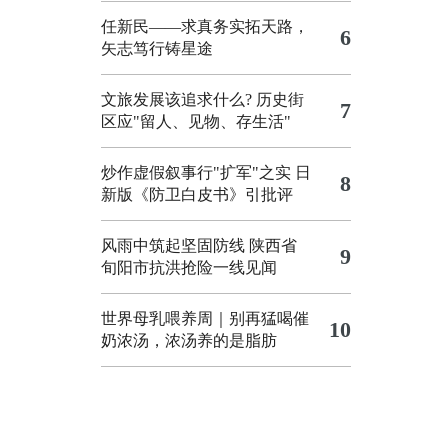
任新民——求真务实拓天路，
6
矢志笃行铸星途
文旅发展该追求什么?
历史街
7
区应"留人、见物、存生活"
炒作虚假叙事行"扩军"之实
日
8
新版《防卫白皮书》引批评
风雨中筑起坚固防线 陕西省
9
旬阳市抗洪抢险一线见闻
世界母乳喂养周｜别再猛喝催
10
奶浓汤，浓汤养的是脂肪