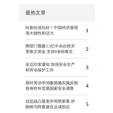
最热文章
向新向优向好！中国经济展现
1
强大韧性和活力
两部门预拨3.3亿中央自然灾
2
害救灾资金 支持8省份救灾
全总印发通知 加强安全生产
3
和劳动保护工作
我对美涉华消极措施实施反制
4
首例对外贸易国家安全调查
信息战凸显美伊局势胶着
伊
5
朗称与阿曼接近达成协议