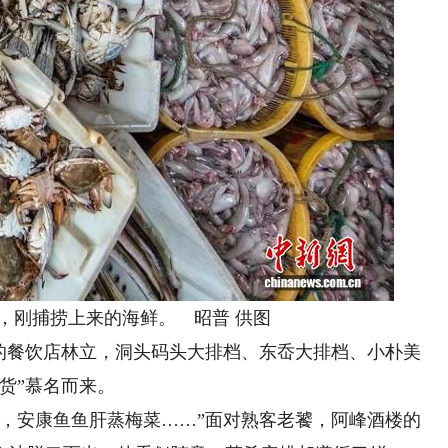
，刚捕捞上来的海鲜。 昭普 供图
餐饮店林立，洞头码头大排档、东岙大排档、小朴美
货”慕名而来。
安康鱼鱼肝蒸梅菜……”面对熟客老饕，阿峰酒楼的