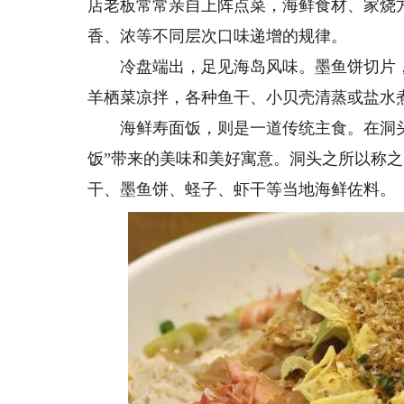
店老板常常亲自上阵点菜，海鲜食材、家烧
香、浓等不同层次口味递增的规律。
冷盘端出，足见海岛风味。墨鱼饼切片，油
羊栖菜凉拌，各种鱼干、小贝壳清蒸或盐水
海鲜寿面饭，则是一道传统主食。在洞头
饭”带来的美味和美好寓意。洞头之所以称之
干、墨鱼饼、蛏子、虾干等当地海鲜佐料。