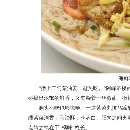
海鲜寿
“撒上二勺菜油姜，趁热吃。”阿峰酒楼的
碰撞出浓郁的鲜香，又夹杂着一丝微甜、微
洞头小吃也够惊艳。一道紫菜丸拼马蹄酥
缕紫菜清香；马蹄酥，荸荠白、肥肉之间夹
点睛之笔在于“橘味”悠长。