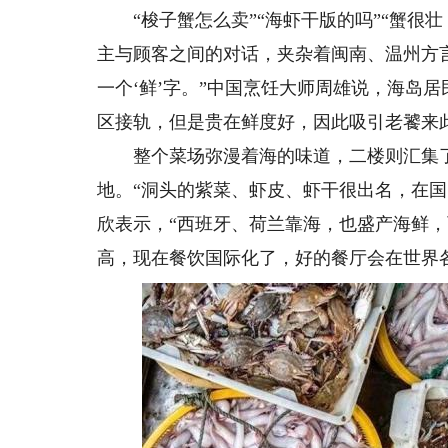
“梭子蟹怎么卖”“海虾干版的吗”“蟹很壮
主与顾客之间的对话，夹杂着闽南、温州方
一个‘鲜’字。”中国烹饪大师周雄说，海岛
区接轨，但是贵在鲜度好，因此吸引老饕来此
整个菜场弥漫着海的味道，二楼则汇集了
地。“洞头的紫菜、虾皮、虾干很出名，在
欣表示，“西班牙、荷兰靠海，也盛产海鲜
高，现在餐饮国际化了，好的餐厅会在世界