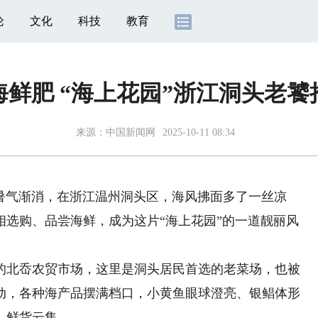
论
文化
科技
教育
鲜肥 “海上花园”浙江洞头老饕
来源：
中国新闻网
2025-10-11 08:34
)暑气渐消，在浙江温州洞头区，海风拂面多了一丝凉
相选购、品尝海鲜，成为这片“海上花园”的一道靓丽风
北岙农贸市场，这里是洞头居民首选的老菜场，也被
动，各种海产品摆满档口，小黄鱼眼球澄亮、银鲳体形
，鲜货云集。