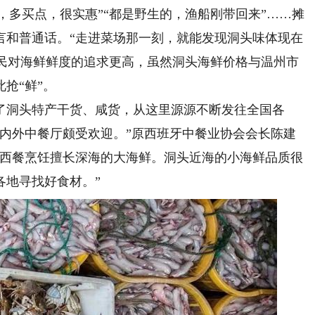
，多买点，很实惠”“都是野生的，渔船刚带回来”……摊
言和普通话。“走进菜场那一刻，就能发现洞头味体现在
居民对海鲜鲜度的追求更高，虽然洞头海鲜价格与温州市
抢“鲜”。
洞头特产干货、咸货，从这里源源不断发往全国各
国内外中餐厅颇受欢迎。”原西班牙中餐业协会会长陈建
，西餐烹饪擅长深海的大海鲜。洞头近海的小海鲜品质很
各地寻找好食材。”