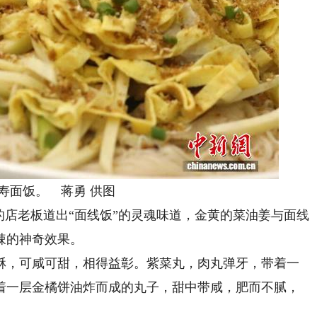
面饭。 蒋勇 供图
店老板道出“面线饭”的灵魂味道，金黄的菜油姜与面线
辣的神奇效果。
，可咸可甜，相得益彰。紫菜丸，肉丸弹牙，带着一
着一层金橘饼油炸而成的丸子，甜中带咸，肥而不腻，