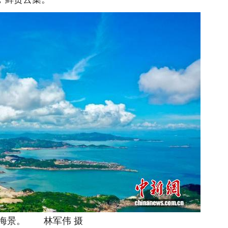
景。 林军伟 摄