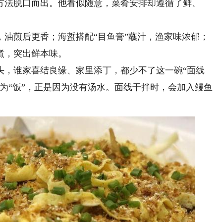
方法脱口而出。他看似随意，菜肴安排却遵循了鲜、
煎后更香；海蜇搭配“目鱼膏”蘸汁，渔家味浓郁；
煮，突出鲜本味。
，谁家喜结良缘、家里添丁，都少不了这一碗“面线
为“饭”，正是因为没有汤水。面线干拌时，会加入鳗鱼