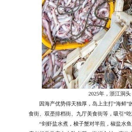
2025年，浙江洞头
因海产优势得天独厚，岛上主打“海鲜”的
食街、双垄排档街、九厅美食街等，吸引“吃
“剑虾盐水煮，梭子蟹对半煎，椒盐水鱼，