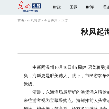
时政
国际
时评
理
首页
>
生活频道
>
今日关注
>
正文
秋风起海
中新网温州10月10日电(周健 昭普蒋勇
爽，海鲜更是肥美诱人。眼下，市民游客争
景线。
清晨，东海渔场最新鲜的渔货涌入喧嚣的
来往游客视为宝藏采购点。海鲜摊前人头攒
饱满、梭子蟹大鳌高举，还有各种滩涂贝壳