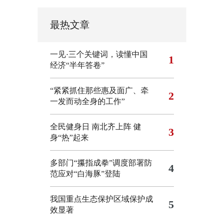
最热文章
一见·三个关键词，读懂中国
1
经济“半年答卷”
“紧紧抓住那些惠及面广、牵
2
一发而动全身的工作”
全民健身日 南北齐上阵 健
3
身“热”起来
多部门“攥指成拳”调度部署防
4
范应对“白海豚”登陆
我国重点生态保护区域保护成
5
效显著