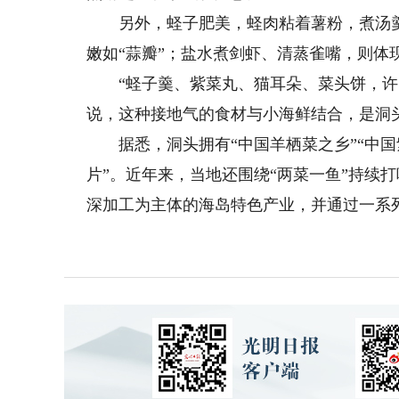
另外，蛏子肥美，蛏肉粘着薯粉，煮汤羹
嫩如“蒜瓣”；盐水煮剑虾、清蒸雀嘴，则体
“蛏子羹、紫菜丸、猫耳朵、菜头饼，许多
说，这种接地气的食材与小海鲜结合，是洞
据悉，洞头拥有“中国羊栖菜之乡”“中国紫
片”。近年来，当地还围绕“两菜一鱼”持续
深加工为主体的海岛特色产业，并通过一系列