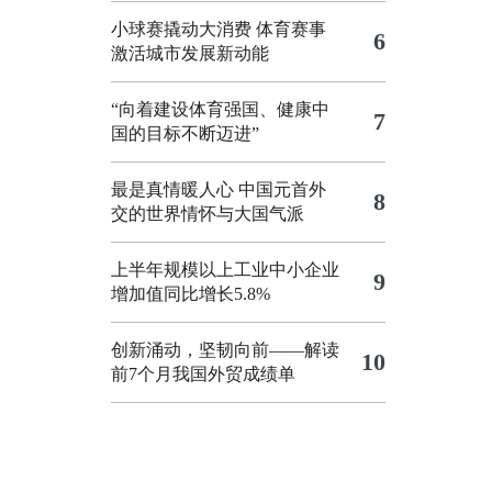
小球赛撬动大消费 体育赛事
6
激活城市发展新动能
“向着建设体育强国、健康中
7
国的目标不断迈进”
最是真情暖人心 中国元首外
8
交的世界情怀与大国气派
上半年规模以上工业中小企业
9
增加值同比增长5.8%
创新涌动，坚韧向前——解读
10
前7个月我国外贸成绩单