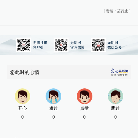
[
责编：茹行止
]
您此时的心情
开心
难过
点赞
飘过
0
0
0
0