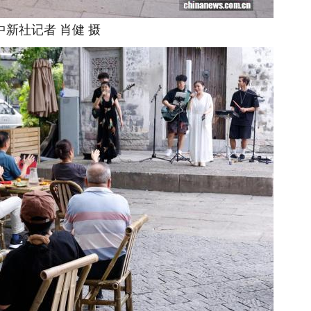
社记者 肖健 摄