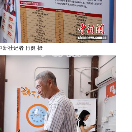
社记者 肖健 摄