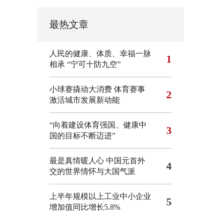
最热文章
人民的健康、体质、幸福一脉
1
相承
“宁可十防九空”
小球赛撬动大消费 体育赛事
2
激活城市发展新动能
“向着建设体育强国、健康中
3
国的目标不断迈进”
最是真情暖人心 中国元首外
4
交的世界情怀与大国气派
上半年规模以上工业中小企业
5
增加值同比增长5.8%