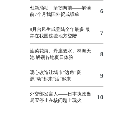
创新涌动，坚韧向前——解读
6
前7个月我国外贸成绩单
8月台风生成登陆全年最多 最
7
常在我国这些地方登陆
油菜花海、丹崖碧水、林海天
8
池 解锁各地夏日体验
暖心改造让城市“边角”资
9
源“动”起来“活”起来
外交部发言人——日本执政当
10
局应停止在核问题上玩火