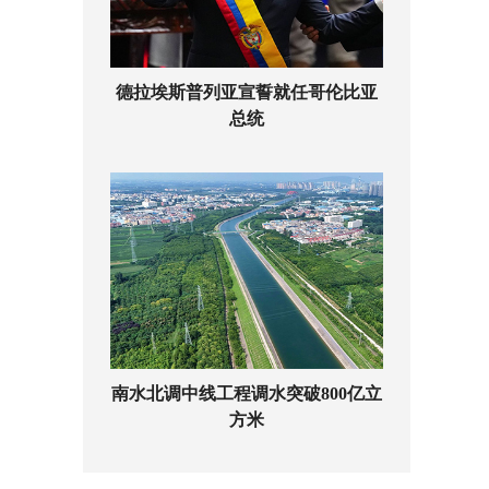
德拉埃斯普列亚宣誓就任哥伦比亚
总统
南水北调中线工程调水突破800亿立
方米