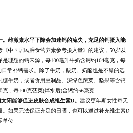
。雌激素水平下降会加速钙的流失，充足的钙摄入能
考《中国居民膳食营养素参考摄入量》的建议，50岁以
制品是理想的钙来源，每100毫升牛奶含钙约104毫克，每
0%的日常补钙需求。除了牛奶，酸奶、奶酪也是不错的选
乳糖牛奶，或者食用豆制品、深绿色蔬菜、坚果等含钙
毫克，每100克菠菜(焯水后)含钙约66毫克。
太阳能够促进皮肤合成维生素D。
建议更年期女性每天
时段。如果无法保证充足的日晒，也可以通过补充维生素D
际单位。