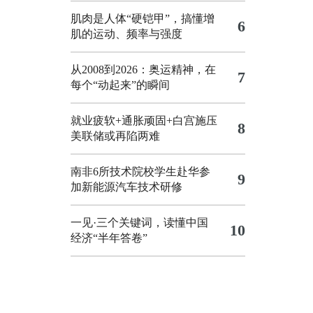
肌肉是人体“硬铠甲”，搞懂增
6
肌的运动、频率与强度
从2008到2026：奥运精神，在
7
每个“动起来”的瞬间
就业疲软+通胀顽固+白宫施压
8
美联储或再陷两难
南非6所技术院校学生赴华参
9
加新能源汽车技术研修
一见·三个关键词，读懂中国
10
经济“半年答卷”