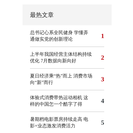
最热文章
总书记心系全民健身
学懂弄
1
通做实党的创新理论
上半年我国经营主体结构持续
2
优化
7月数据向新向好
夏日经济乘“热”而上 消费市场
3
向“新”而行
体验式消费带热运动相机
这
4
样的中国怎一个酷字了得
暑期档电影票房持续走高 电
5
影+业态激发消费活力