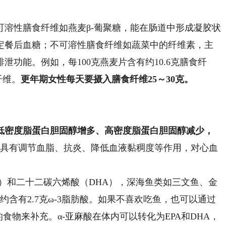
性膳食纤维如燕麦β-葡聚糖，能在肠道中形成凝胶状
定餐后血糖；不可溶性膳食纤维如蔬菜中的纤维素，主
功能。例如，每100克燕麦片含有约10.6克膳食纤
纤维。
更年期女性每天要摄入膳食纤维25～30克。
密度脂蛋白胆固醇增多、高密度脂蛋白胆固醇减少，
肪酸具有调节血脂、抗炎、降低血液黏稠度等作用，对心血
）和二十二碳六烯酸（DHA），深海鱼类如三文鱼、金
约含有2.7克ω-3脂肪酸。如果不喜欢吃鱼，也可以通过
食物来补充。α-亚麻酸在体内可以转化为EPA和DHA，