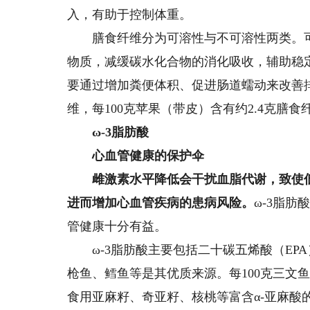
入，有助于控制体重。
膳食纤维分为可溶性与不可溶性两类。可溶
物质，减缓碳水化合物的消化吸收，辅助稳
要通过增加粪便体积、促进肠道蠕动来改善排泄
维，每100克苹果（带皮）含有约2.4克膳食
ω
-3脂肪酸
心血管健康的保护伞
雌激素水平降低会干扰血脂代谢，致使低
进而增加心血管疾病的患病风险。
ω-3脂
管健康十分有益。
ω-3脂肪酸主要包括二十碳五烯酸（EPA
枪鱼、鳕鱼等是其优质来源。每100克三文鱼
食用亚麻籽、奇亚籽、核桃等富含α-亚麻酸的