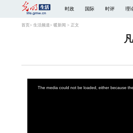
时政
国际
时评
理
首页
>
生活频道
>
暖新闻
>
正文
This
is
a
The media could not be loaded, either because the 
modal
window.