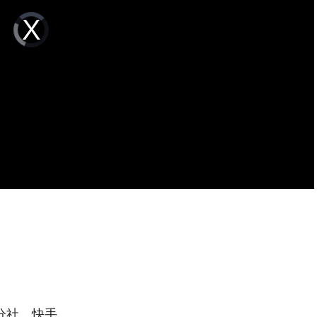
Video
Player
is
loading.
分社、快手