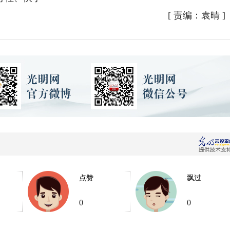
[
责编：袁晴
]
点赞
飘过
0
0