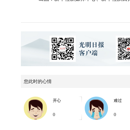
您此时的心情
开心
难过
0
0