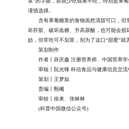
浆”的字眼，那就少吃或者不吃，特别是果
谨慎选择。
含有果葡糖浆的食物虽然清甜可口，但常吃
坏肝脏、破坏血糖、升高尿酸，也可能会损
妨，但常吃可不划算，别为了这口“甜蜜”就
策划制作
作者丨薛庆鑫 注册营养师、中国营养学
审核丨阮光锋 科信食品与健康信息交流
策划丨王梦如
责编丨甄曦
审校丨徐来、张林林
(科普中国微信公众号)