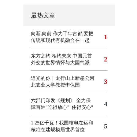
最热文章
向新,向前
作为千年古都,要把
1
传统和现代有机融合在一起
东方之约,相约未来 中国元首
2
外交的世界情怀与大国气派
追光的你｜太行山上新愚公河
3
北农业大学教授李保国
六部门印发《规划》 全力保
4
障百姓"吃得放心""住得安心"
1.25亿千瓦！我国核电在运和
5
核准在建规模居世界首位