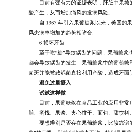
目前有强有力的证据表明，肝脏中果糖的代谢会
酸产生，从而增加痛风的发病风险。
自 1967 年引入果葡糖浆以来，美国的
风患病率增加的趋势相吻合。
6 损坏牙齿
至于吃“糖”导致龋齿的问题，果葡糖浆也
都会导致龋齿的发生。果葡糖浆中的葡萄糖
菌斑并能被致龋菌直接利用产酸，造成牙面
避免过量摄入
试试这样做
目前，果葡糖浆在食品工业的应用非常广
脯、蜜饯、果酱、夹心饼干、面包、甜饮料
要想辨别是否存在果葡糖浆，比较靠谱的