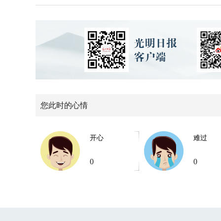
您此时的心情
开心
难过
0
0