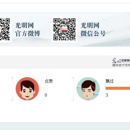
点赞
飘过
0
3