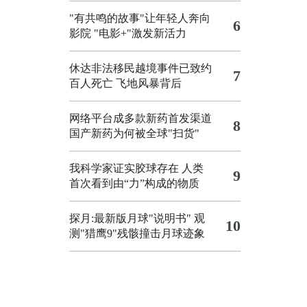
"有共鸣的故事"让年轻人奔向
6
影院
"电影+"激发新活力
休达非法移民越境事件已致约
7
百人死亡
飞地风暴背后
网络平台成多款新药首发渠道
8
国产新药为何被全球"扫货"
我科学家证实胶球存在 人类
9
首次看到由“力”构成的物质
探月:最新版月球"说明书"
观
10
测"猎鹰9"残骸撞击月球迹象