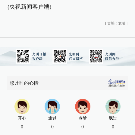
(央视新闻客户端)
[
责编：袁晴
]
您此时的心情
开心
难过
点赞
飘过
0
0
0
0