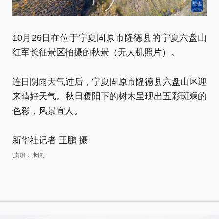
10月26日在位于宁夏固原市隆德县的宁夏六盘山
1
红军长征景区拍摄的秋景（无人机照片）。
红
连日阴雨天气过后，宁夏固原市隆德县六盘山区迎
连
来晴好天气。秋日暖阳下的树木呈现出五彩斑斓的
来
色彩，风景宜人。
色
新华社记者 王鹏 摄
新
[责编：张倩]
[责